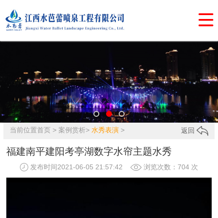

当前位置
首页
>
案例赏析
>
水秀表演
>
返回
福建南平建阳考亭湖数字水帘主题水秀
发布时间2021-06-05 21:57:42
浏览次数：
704 次